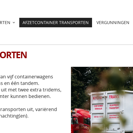
RTEN
AFZETCONTAINER TRANSPORTEN
VERGUNNINGEN
PORTEN
an vijf containerwagens
ms en één tandem.
uit met twee extra tridems,
iënter kunnen bedienen.
transporten uit, variërend
nachting(en).