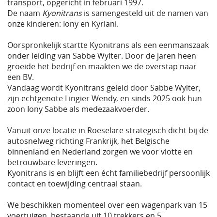
transport, opgericht in februari 1997.
De naam
Kyonitrans
is samengesteld uit de namen van
onze kinderen: Iony en Kyriani.
Oorspronkelijk startte Kyonitrans als een eenmanszaak
onder leiding van Sabbe Wylter. Door de jaren heen
groeide het bedrijf en maakten we de overstap naar
een BV.
Vandaag wordt Kyonitrans geleid door Sabbe Wylter,
zijn echtgenote Lingier Wendy, en sinds 2025 ook hun
zoon Iony Sabbe als medezaakvoerder.
Vanuit onze locatie in Roeselare strategisch dicht bij de
autosnelweg richting Frankrijk, het Belgische
binnenland en Nederland zorgen we voor vlotte en
betrouwbare leveringen.
Kyonitrans is en blijft een écht familiebedrijf persoonlijk
contact en toewijding centraal staan.
We beschikken momenteel over een wagenpark van 15
voertuigen, bestaande uit 10 trekkers en 5